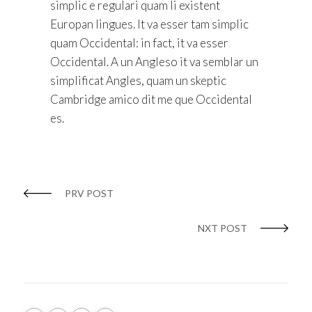
simplic e regulari quam li existent
Europan lingues. It va esser tam simplic
quam Occidental: in fact, it va esser
Occidental. A un Angleso it va semblar un
simplificat Angles, quam un skeptic
Cambridge amico dit me que Occidental
es.
PRV POST
NXT POST